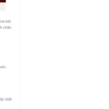
me bài
nh chân
ván.
đặc biệt