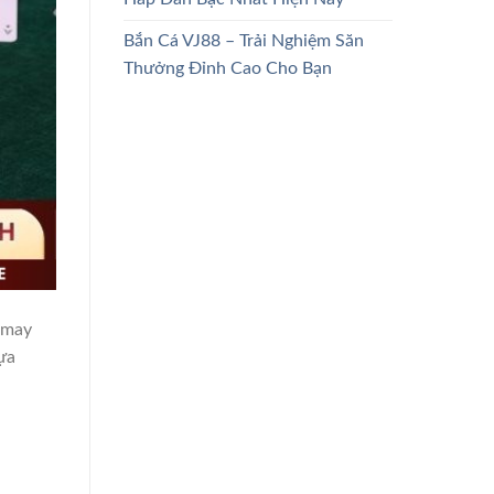
Bắn Cá VJ88 – Trải Nghiệm Săn
Thưởng Đỉnh Cao Cho Bạn
a may
ựa