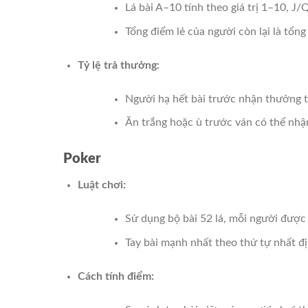
Lá bài A–10 tính theo giá trị 1–10, J/
Tổng điểm lẻ của người còn lại là tổn
Tỷ lệ trả thưởng:
Người hạ hết bài trước nhận thưởng 
Ăn trắng hoặc ù trước ván có thể nhậ
Poker
Luật chơi:
Sử dụng bộ bài 52 lá, mỗi người được c
Tay bài mạnh nhất theo thứ tự nhất đ
Cách tính điểm: