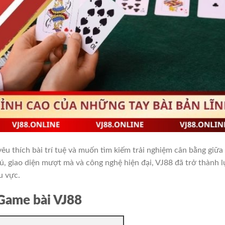
êu thích bài trí tuệ và muốn tìm kiếm trải nghiệm cân bằng giữ
ú, giao diện mượt mà và công nghệ hiện đại, VJ88 đã trở thành l
u vực.
 Game bài VJ88