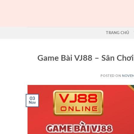
Skip
to
content
TRANG CHỦ
Game Bài VJ88 – Sân Chơi
POSTED ON
NOVEM
03
Nov