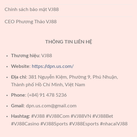
Chính sách bảo mật VJ88
CEO Phương Thảo VJ88
THÔNG TIN LIÊN HỆ
Thương hiệu
: VJ88
Website
:
https://dpn.us.com/
Địa chỉ
: 381 Nguyễn Kiệm, Phường 9, Phú Nhuận,
Thành phố Hồ Chí Minh, Việt Nam
Phone
: (+84) 91 478 5236
Gmail
:
dpn.us.com@gmail.com
Hashtag:
#VJ88 #VJ88Com #VJ88VN #VJ88Bet
#VJ88Casino #VJ88Sports #VJ88Esports #nhacaiVJ88