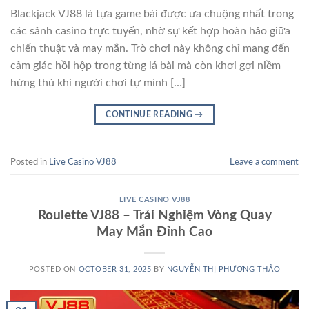
Blackjack VJ88 là tựa game bài được ưa chuộng nhất trong
các sảnh casino trực tuyến, nhờ sự kết hợp hoàn hảo giữa
chiến thuật và may mắn. Trò chơi này không chỉ mang đến
cảm giác hồi hộp trong từng lá bài mà còn khơi gợi niềm
hứng thú khi người chơi tự mình […]
CONTINUE READING
→
Posted in
Live Casino VJ88
Leave a comment
LIVE CASINO VJ88
Roulette VJ88 – Trải Nghiệm Vòng Quay
May Mắn Đỉnh Cao
POSTED ON
OCTOBER 31, 2025
BY
NGUYỄN THỊ PHƯƠNG THẢO