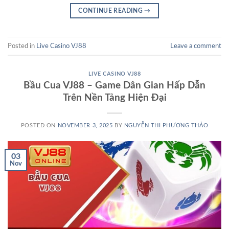
CONTINUE READING
→
Posted in
Live Casino VJ88
Leave a comment
LIVE CASINO VJ88
Bầu Cua VJ88 – Game Dân Gian Hấp Dẫn
Trên Nền Tảng Hiện Đại
POSTED ON
NOVEMBER 3, 2025
BY
NGUYỄN THỊ PHƯƠNG THẢO
03
Nov