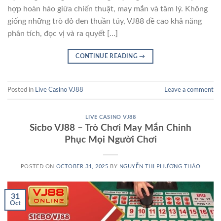
hợp hoàn hảo giữa chiến thuật, may mắn và tâm lý. Không
giống những trò đỏ đen thuần túy, VJ88 đề cao khả năng
phân tích, đọc vị và ra quyết […]
CONTINUE READING
→
Posted in
Live Casino VJ88
Leave a comment
LIVE CASINO VJ88
Sicbo VJ88 – Trò Chơi May Mắn Chinh
Phục Mọi Người Chơi
POSTED ON
OCTOBER 31, 2025
BY
NGUYỄN THỊ PHƯƠNG THẢO
31
Oct