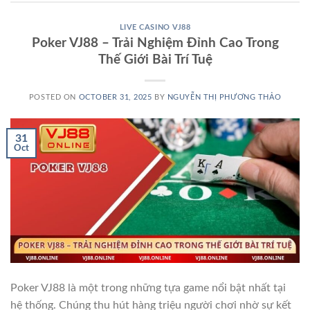
LIVE CASINO VJ88
Poker VJ88 – Trải Nghiệm Đỉnh Cao Trong
Thế Giới Bài Trí Tuệ
POSTED ON
OCTOBER 31, 2025
BY
NGUYỄN THỊ PHƯƠNG THẢO
31
Oct
Poker VJ88 là một trong những tựa game nổi bật nhất tại
hệ thống. Chúng thu hút hàng triệu người chơi nhờ sự kết