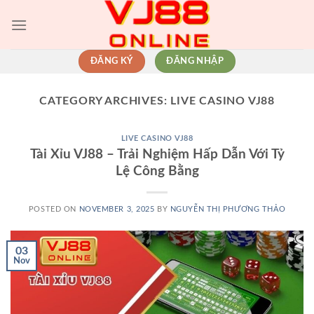
Skip
to
content
ĐĂNG KÝ
ĐĂNG NHẬP
CATEGORY ARCHIVES:
LIVE CASINO VJ88
LIVE CASINO VJ88
Tài Xỉu VJ88 – Trải Nghiệm Hấp Dẫn Với Tỷ
Lệ Công Bằng
POSTED ON
NOVEMBER 3, 2025
BY
NGUYỄN THỊ PHƯƠNG THẢO
03
Nov