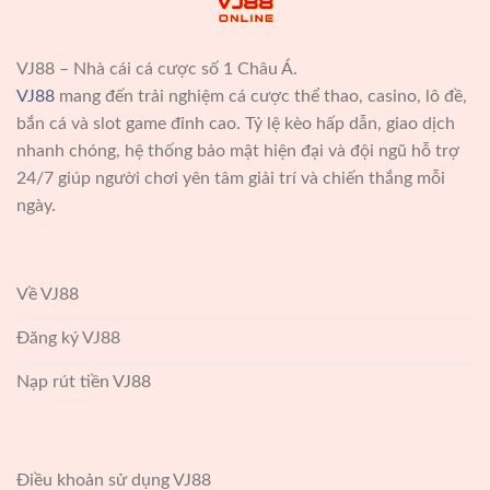
VJ88 – Nhà cái cá cược số 1 Châu Á.
VJ88
mang đến trải nghiệm cá cược thể thao, casino, lô đề,
bắn cá và slot game đỉnh cao. Tỷ lệ kèo hấp dẫn, giao dịch
nhanh chóng, hệ thống bảo mật hiện đại và đội ngũ hỗ trợ
24/7 giúp người chơi yên tâm giải trí và chiến thắng mỗi
ngày.
Về VJ88
Đăng ký VJ88
Nạp rút tiền VJ88
Điều khoản sử dụng VJ88