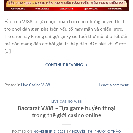
Bầu cua VJ88 là lựa chọn hoàn hảo cho những ai yêu thích
trò chơi dân gian pha trộn yếu tố may mắn và chiến lược.
Trò chơi này không chỉ gợi lại ký ức tuổi thơ mỗi dịp Tết đến
mà còn mang đến cơ hội giải trí hấp dẫn, đặc biệt khi được
[…]
CONTINUE READING
→
Posted in
Live Casino VJ88
Leave a comment
LIVE CASINO VJ88
Baccarat VJ88 – Tựa game huyền thoại
trong thế giới casino online
POSTED ON
NOVEMBER 3, 2025
BY
NGUYỄN THỊ PHƯƠNG THẢO