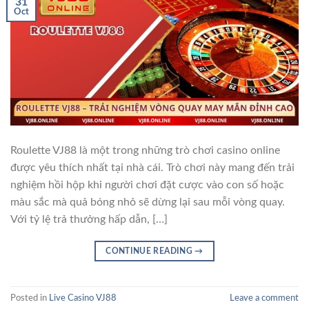
31
Oct
Roulette VJ88 là một trong những trò chơi casino online
được yêu thích nhất tại nhà cái. Trò chơi này mang đến trải
nghiệm hồi hộp khi người chơi đặt cược vào con số hoặc
màu sắc mà quả bóng nhỏ sẽ dừng lại sau mỗi vòng quay.
Với tỷ lệ trả thưởng hấp dẫn, […]
CONTINUE READING
→
Posted in
Live Casino VJ88
Leave a comment